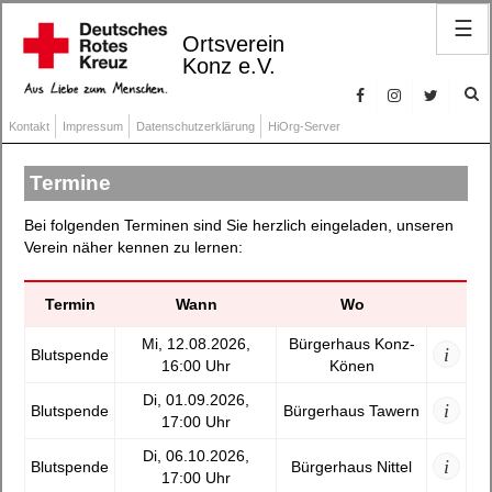
☰
Ortsverein
Konz e.V.
Kontakt
Impressum
Datenschutzerklärung
HiOrg-Server
Termine
Bei folgenden Terminen sind Sie herzlich eingeladen, unseren
Verein näher kennen zu lernen:
Termin
Wann
Wo
Mi, 12.08.2026,
Bürgerhaus Konz-
i
Blutspende
16:00 Uhr
Könen
Di, 01.09.2026,
i
Blutspende
Bürgerhaus Tawern
17:00 Uhr
Di, 06.10.2026,
i
Blutspende
Bürgerhaus Nittel
17:00 Uhr