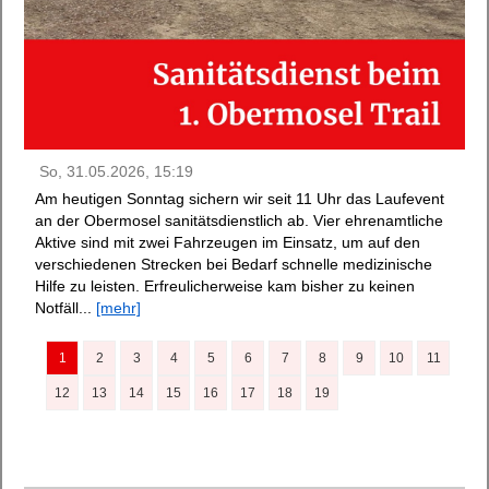
So, 31.05.2026, 15:19
Am heutigen Sonntag sichern wir seit 11 Uhr das Laufevent
an der Obermosel sanitätsdienstlich ab. Vier ehrenamtliche
Aktive sind mit zwei Fahrzeugen im Einsatz, um auf den
verschiedenen Strecken bei Bedarf schnelle medizinische
Hilfe zu leisten. Erfreulicherweise kam bisher zu keinen
Notfäll...
[mehr]
1
2
3
4
5
6
7
8
9
10
11
12
13
14
15
16
17
18
19