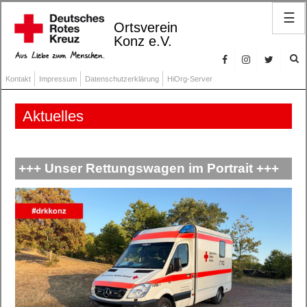
☰
Ortsverein
Konz e.V.
Kontakt
Impressum
Datenschutzerklärung
HiOrg-Server
Aktuelles
+++ Unser Rettungswagen im Portrait +++