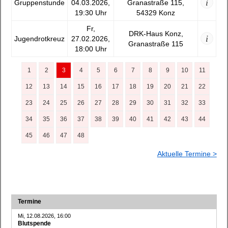
i
Gruppenstunde
04.03.2026,
Granastraße 115,
19:30 Uhr
54329 Konz
Fr,
DRK-Haus Konz,
i
Jugendrotkreuz
27.02.2026,
Granastraße 115
18:00 Uhr
1
2
3
4
5
6
7
8
9
10
11
12
13
14
15
16
17
18
19
20
21
22
23
24
25
26
27
28
29
30
31
32
33
34
35
36
37
38
39
40
41
42
43
44
45
46
47
48
Aktuelle Termine >
Termine
Mi, 12.08.2026, 16:00
Blutspende